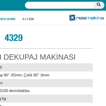
.
.
REİS SERVİS
İLETİŞİM
4329
I DEKUPAJ MAKİNASI
W
p 90° :65mm, Çelik 90° :6mm
m
3100 devir/dakika.
g kg