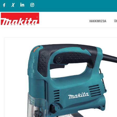
X
.
.
HAKKIMIZDA
Ü