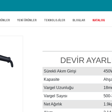
.
.
.
.
RÜNLER
YENİ ÜRÜNLER
TEKNOLOJİLER
BLOGLAR
KATALOG
DEVİR AYARL
Sürekli Akım Girişi
450
Kapasite
Ahşa
Vargel Uzunluğu
18m
Vargel Sayısı
500-
Net Ağırlık
1.9k