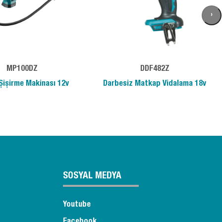
›
MP100DZ
DDF482Z
Şişirme Makinası 12v
Darbesiz Matkap Vidalama 18v
SOSYAL MEDYA
Youtube
Facebook