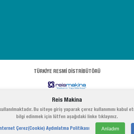
TÜRKİYE RESMİ DİSTRİBÜTÖRÜ
Reis Makina
ullanılmaktadır. Bu siteye giriş yaparak çerez kullanımını kabul e
bilgi edinmek için lütfen aşağıdaki linke tıklayınız.
Anladım
İnternet Çerez(Cookie) Aydınlatma Politikası