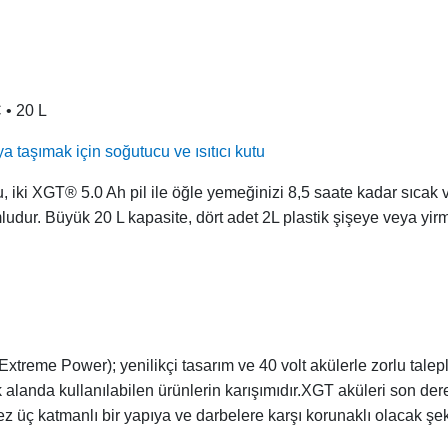
 • 20 L
 taşımak için soğutucu ve ısıtıcı kutu
 iki XGT® 5.0 Ah pil ile öğle yemeğinizi 8,5 saate kadar sıcak v
udur. Büyük 20 L kapasite, dört adet 2L plastik şişeye veya yirm
reme Power); yenilikçi tasarım ve 40 volt akülerle zorlu talepl
k alanda kullanılabilen ürünlerin karışımıdır.XGT aküleri son de
z üç katmanlı bir yapıya ve darbelere karşı korunaklı olacak şeki