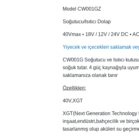
Model CW001GZ
Soğutucu/Isıtıcı Dolap
40Vmax • 18V / 12V / 24V DC • AC
Yiyecek ve içecekleri saklamak veya
CW001G Soğutucu ve Isıtıcı kutusu,
soğuk tutar. 4 güç kaynağıyla uyuml
saklamanıza olanak tanır
Özellikleri:
40V,XGT
XGT(Next Generation Technology Ext
inşaat,endüstri,bahçecilik ve birço
tasarlanmış olup aküleri su geçirme