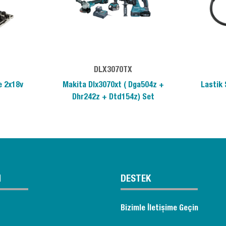
DLX3070TX
e 2x18v
Makita Dlx3070xt ( Dga504z +
Lastik 
Dhr242z + Dtd154z) Set
M
DESTEK
Bizimle İletişime Geçin