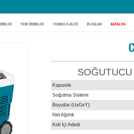
.
.
.
.
RÜNLER
YENİ ÜRÜNLER
TEKNOLOJİLER
BLOGLAR
KATALOG
SOĞUTUCU /
Kapasite
Soğutma Sistemi
Boyutlar (UxGxY)
Net Ağırlık
Koli İçi Adedi