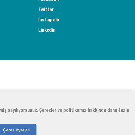
Twitter
Instagram
Linkedin
tmiş sayılıyorsunuz. Çerezler ve politikamız hakkında daha fazla
Çerez Ayarları