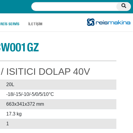
.
.
REİS SERVİS
İLETİŞİM
CW001GZ
 ISITICI DOLAP 40V
20L
-18/-15/-10/-5/0/5/10°C
663x341x372 mm
17.3 kg
1