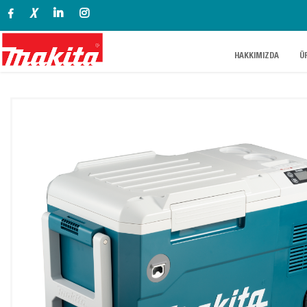
X
.
.
HAKKIMIZDA
Ü