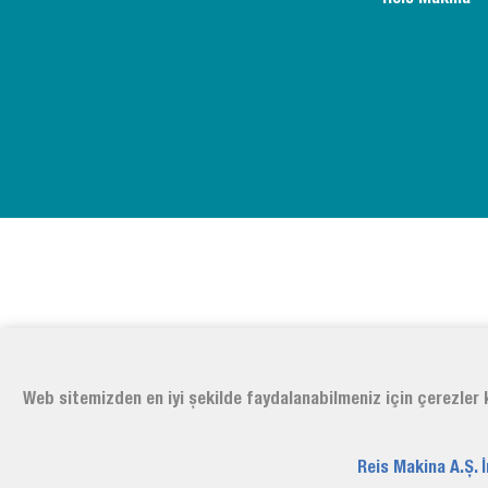
Web sitemizden en iyi şekilde faydalanabilmeniz için çerezler k
Reis Makina A.Ş. 