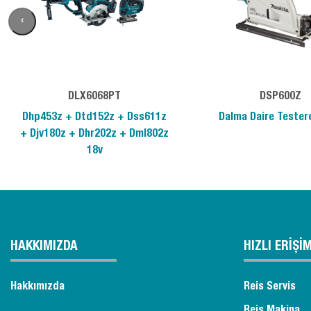
‹
DLX6068PT
DSP600Z
Dhp453z + Dtd152z + Dss611z
Dalma Daire Tester
+ Djv180z + Dhr202z + Dml802z
18v
HAKKIMIZDA
HIZLI ERİŞİ
Hakkımızda
Reis Servis
Reis Makina