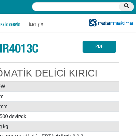
.
.
REİS SERVİS
İLETİŞİM
HR4013C
PDF
ATİK DELİCİ KIRICI
0W
m
 mm
500 devir/dk
g kg