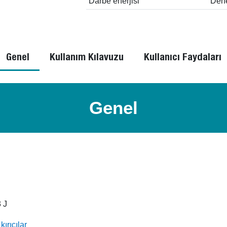
Darbe enerjisi
Dene
Genel
Kullanım Kılavuzu
Kullanıcı Faydaları
Genel
 J
ırıcılar