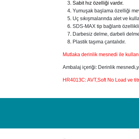
Sabit hız özelliği vardır.
Yumuşak başlama özelliği mev
Uç sıkışmalarında alet ve kullan
SDS-MAX tip bağlantı özellikli kı
Darbesiz delme, darbeli delme 
Plastik taşıma çantalıdır.
Mutlaka derinlik mesnedi ile kullan
Ambalaj içeriği: Derinlik mesnedi,
HR4013C: AVT,Soft No Load ve titr