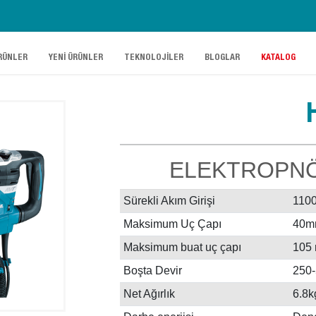
.
.
.
.
RÜNLER
YENİ ÜRÜNLER
TEKNOLOJİLER
BLOGLAR
KATALOG
ELEKTROPNÖM
Sürekli Akım Girişi
110
Maksimum Uç Çapı
40m
Maksimum buat uç çapı
105
Boşta Devir
250-
Net Ağırlık
6.8k