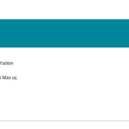
 Yalıtım
 Max uç