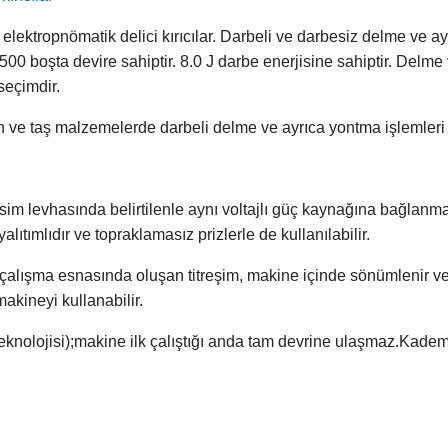
lektropnömatik delici kırıcılar. Darbeli ve darbesiz delme ve a
0 boşta devire sahiptir. 8.0 J darbe enerjisine sahiptir. Delme 
 seçimdir.
n ve taş malzemelerde darbeli delme ve ayrıca yontma işlemleri i
sim levhasında belirtilenle aynı voltajlı güç kaynağına bağlanmas
 yalıtımlıdır ve topraklamasız prizlerle de kullanılabilir.
çalışma esnasında oluşan titreşim, makine içinde sönümlenir ve k
akineyi kullanabilir.
lojisi);makine ilk çalıştığı anda tam devrine ulaşmaz.Kademeli