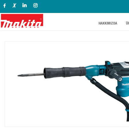
X
.
.
HAKKIMIZDA
Ü