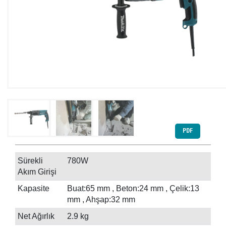
PDF
Sürekli
780W
Akım Girişi
Kapasite
Buat:65 mm , Beton:24 mm , Çelik:13
mm , Ahşap:32 mm
Net Ağırlık
2.9 kg