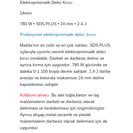
Elektropnömatik Delici Kırıcı
24mm
780 W • SDS-PLUS • 24 mm • 2.4 J
Profesyonel elektropnömatik delici- kırıcı
Makita’nın en ünlü ve en çok satılan, SDS-PLUS
uçlarıyla uyumlu verimli elektropnömatik delici
kırıcı modelidir. Darbeli ve darbesiz delme ve
ayrıca kırma için uygundur. 780 W gücünde ve
dakika 0-1.100 boşta devire sahiptir. 2,4 J darbe
enerjisi ve betonda maksimum 24 mm delme
kapasitesine sahiptir.
Kullanım amacı:
Bu alet tuğla,beton ve taş
malzemelerin darbeli ve darbesiz olarak
delinmesi ve keskilenmesi için öngörülmüştür.
Ayrıca ahşap,metal,seramik ve plastik
malzemelerin darbesiz olarak delinmesi için de
uygundur.