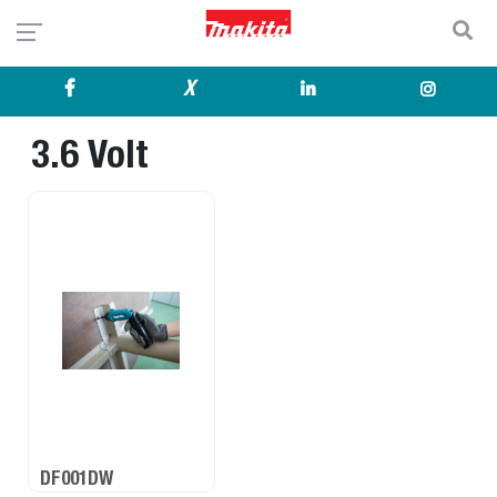
X
3.6 Volt
DF001DW